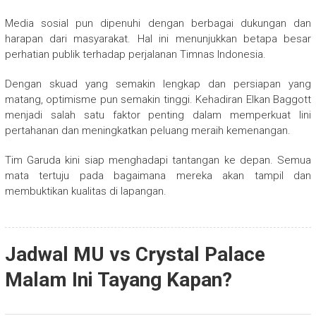
Media sosial pun dipenuhi dengan berbagai dukungan dan
harapan dari masyarakat. Hal ini menunjukkan betapa besar
perhatian publik terhadap perjalanan Timnas Indonesia.
Dengan skuad yang semakin lengkap dan persiapan yang
matang, optimisme pun semakin tinggi. Kehadiran Elkan Baggott
menjadi salah satu faktor penting dalam memperkuat lini
pertahanan dan meningkatkan peluang meraih kemenangan.
Tim Garuda kini siap menghadapi tantangan ke depan. Semua
mata tertuju pada bagaimana mereka akan tampil dan
membuktikan kualitas di lapangan.
Jadwal MU vs Crystal Palace
Malam Ini Tayang Kapan?