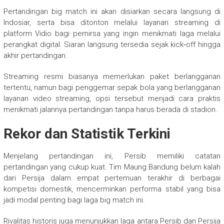
Pertandingan big match ini akan disiarkan secara langsung di
Indosiar, serta bisa ditonton melalui layanan streaming di
platform Vidio bagi pemirsa yang ingin menikmati laga melalui
perangkat digital. Siaran langsung tersedia sejak kick‑off hingga
akhir pertandingan.
Streaming resmi biasanya memerlukan paket berlangganan
tertentu, namun bagi penggemar sepak bola yang berlangganan
layanan video streaming, opsi tersebut menjadi cara praktis
menikmati jalannya pertandingan tanpa harus berada di stadion.
Rekor dan Statistik Terkini
Menjelang pertandingan ini, Persib memiliki catatan
pertandingan yang cukup kuat. Tim Maung Bandung belum kalah
dari Persija dalam empat pertemuan terakhir di berbagai
kompetisi domestik, mencerminkan performa stabil yang bisa
jadi modal penting bagi laga big match ini.
Rivalitas historis juga menunjukkan laga antara Persib dan Persija