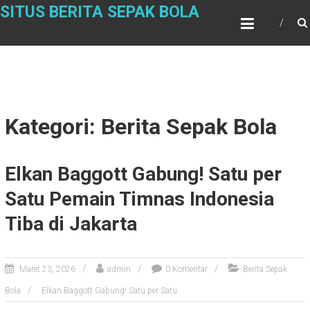
Skip
SITUS BERITA SEPAK BOLA
to
content
Kategori: Berita Sepak Bola
Elkan Baggott Gabung! Satu per
Satu Pemain Timnas Indonesia
Tiba di Jakarta
Maret 23, 2026
admin
0 Komentar
Berita Sepak
Bola
Elkan Baggott Gabung! Satu per Satu