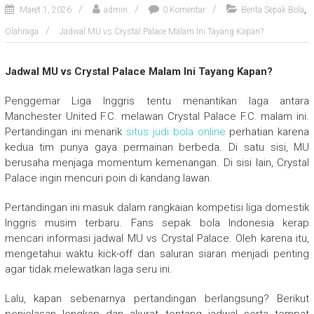
,
Maret 1, 2026
admin
0 Komentar
Berita Sepak Bola
Olahraga
Jadwal MU vs Crystal Palace Malam Ini Tayang Kapan?
Jadwal MU vs Crystal Palace Malam Ini Tayang Kapan?
Penggemar Liga Inggris tentu menantikan laga antara
Manchester United F.C.
melawan
Crystal Palace F.C.
malam ini.
Pertandingan ini menarik
situs judi bola online
perhatian karena
kedua tim punya gaya permainan berbeda. Di satu sisi, MU
berusaha menjaga momentum kemenangan. Di sisi lain, Crystal
Palace ingin mencuri poin di kandang lawan.
Pertandingan ini masuk dalam rangkaian kompetisi liga domestik
Inggris musim terbaru. Fans sepak bola Indonesia kerap
mencari informasi jadwal MU vs Crystal Palace. Oleh karena itu,
mengetahui waktu kick-off dan saluran siaran menjadi penting
agar tidak melewatkan laga seru ini.
Lalu, kapan sebenarnya pertandingan berlangsung? Berikut