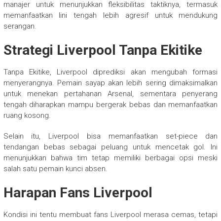
manajer untuk menunjukkan fleksibilitas taktiknya, termasuk
memanfaatkan lini tengah lebih agresif untuk mendukung
serangan.
Strategi Liverpool Tanpa Ekitike
Tanpa Ekitike, Liverpool diprediksi akan mengubah formasi
menyerangnya. Pemain sayap akan lebih sering dimaksimalkan
untuk menekan pertahanan Arsenal, sementara penyerang
tengah diharapkan mampu bergerak bebas dan memanfaatkan
ruang kosong.
Selain itu, Liverpool bisa memanfaatkan set-piece dan
tendangan bebas sebagai peluang untuk mencetak gol. Ini
menunjukkan bahwa tim tetap memiliki berbagai opsi meski
salah satu pemain kunci absen.
Harapan Fans Liverpool
Kondisi ini tentu membuat fans Liverpool merasa cemas, tetapi