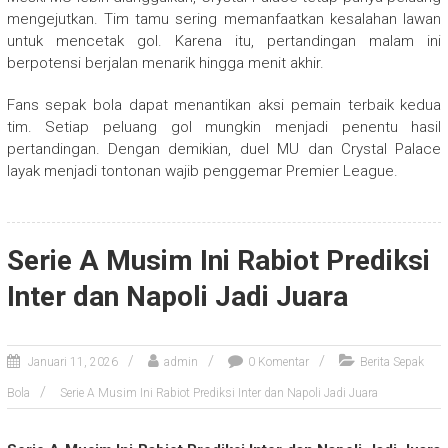
mengejutkan. Tim tamu sering memanfaatkan kesalahan lawan
untuk mencetak gol. Karena itu, pertandingan malam ini
berpotensi berjalan menarik hingga menit akhir.
Fans sepak bola dapat menantikan aksi pemain terbaik kedua
tim. Setiap peluang gol mungkin menjadi penentu hasil
pertandingan. Dengan demikian, duel MU dan Crystal Palace
layak menjadi tontonan wajib penggemar Premier League.
Serie A Musim Ini Rabiot Prediksi
Inter dan Napoli Jadi Juara
Januari 11, 2026
admin
0 Komentar
Berita Sepak
Bola
Serie A Musim Ini Rabiot Prediksi Inter dan Napoli Jadi Juara