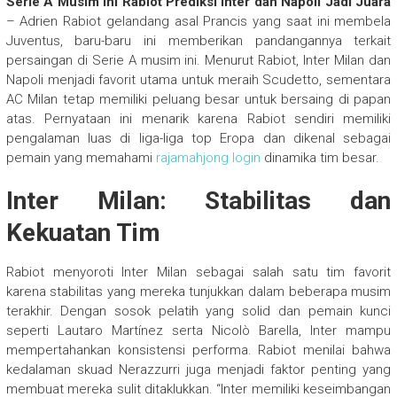
Serie A Musim Ini Rabiot Prediksi Inter dan Napoli Jadi Juara
– Adrien Rabiot gelandang asal Prancis yang saat ini membela
Juventus, baru-baru ini memberikan pandangannya terkait
persaingan di Serie A musim ini. Menurut Rabiot, Inter Milan dan
Napoli menjadi favorit utama untuk meraih Scudetto, sementara
AC Milan tetap memiliki peluang besar untuk bersaing di papan
atas. Pernyataan ini menarik karena Rabiot sendiri memiliki
pengalaman luas di liga-liga top Eropa dan dikenal sebagai
pemain yang memahami
rajamahjong login
dinamika tim besar.
Inter Milan: Stabilitas dan
Kekuatan Tim
Rabiot menyoroti Inter Milan sebagai salah satu tim favorit
karena stabilitas yang mereka tunjukkan dalam beberapa musim
terakhir. Dengan sosok pelatih yang solid dan pemain kunci
seperti Lautaro Martínez serta Nicolò Barella, Inter mampu
mempertahankan konsistensi performa. Rabiot menilai bahwa
kedalaman skuad Nerazzurri juga menjadi faktor penting yang
membuat mereka sulit ditaklukkan. “Inter memiliki keseimbangan