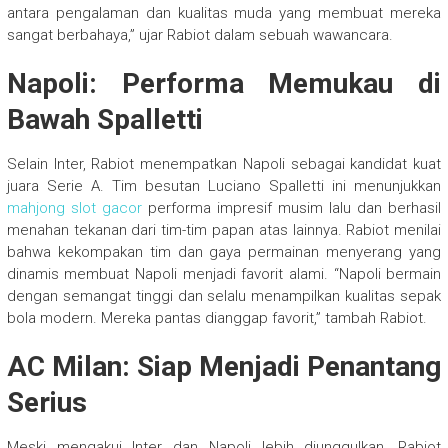
antara pengalaman dan kualitas muda yang membuat mereka
sangat berbahaya,” ujar Rabiot dalam sebuah wawancara.
Napoli: Performa Memukau di
Bawah Spalletti
Selain Inter, Rabiot menempatkan Napoli sebagai kandidat kuat
juara Serie A. Tim besutan Luciano Spalletti ini menunjukkan
mahjong slot gacor
performa impresif musim lalu dan berhasil
menahan tekanan dari tim-tim papan atas lainnya. Rabiot menilai
bahwa kekompakan tim dan gaya permainan menyerang yang
dinamis membuat Napoli menjadi favorit alami. “Napoli bermain
dengan semangat tinggi dan selalu menampilkan kualitas sepak
bola modern. Mereka pantas dianggap favorit,” tambah Rabiot.
AC Milan: Siap Menjadi Penantang
Serius
Meski mengakui Inter dan Napoli lebih diunggulkan, Rabiot