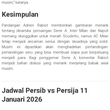
musim,” katanya.
Kesimpulan
Pandangan Adrien Rabiot memberikan gambaran menarik
tentang dinamika persaingan Serie A. Inter Milan dan Napoli
memang diunggulkan untuk meraih Scudetto, namun AC Milan
tetap menjadi ancaman serius dengan skuadnya yang solid.
Musim ini dipastikan akan menghadirkan pertandingan-
pertandingan seru yang bisa membuat siapa pun berpeluang
menjadi juara. Bagi penggemar Serie A, komentar Rabiot
menjadi bahan diskusi yang menarik menjelang babak awal
musim.
Jadwal Persib vs Persija 11
Januari 2026