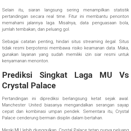
Selain itu, siaran langsung sering menampilkan statistik
pertandingan secara real time. Fitur ini membantu penonton
memahami jalannya laga. Misalnya, data penguasaan bola,
jumlah tembakan, dan peluang gol.
Sebagai catatan penting, hindari situs streaming ilegal. Situs
tidak resmi berpotensi membawa risiko keamanan data. Maka,
gunakan layanan yang sudah memiliki izin siar resmi untuk
kenyamanan menonton.
Prediksi Singkat Laga MU Vs
Crystal Palace
Pertandingan ini diprediksi berlangsung ketat sejak awal.
Manchester United biasanya mengandalkan serangan sayap
cepat dan kombinasi umpan pendek. Sementara itu, Crystal
Palace cenderung bermain disiplin dalam bertahan.
Meski MU lebih diunggulkan, Crystal Palace tetap punya peluang