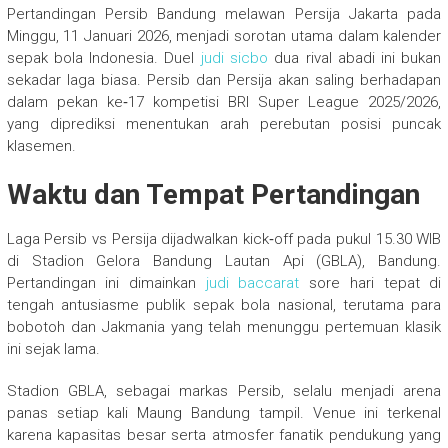
Pertandingan Persib Bandung melawan Persija Jakarta pada
Minggu, 11 Januari 2026, menjadi sorotan utama dalam kalender
sepak bola Indonesia. Duel
judi sicbo
dua rival abadi ini bukan
sekadar laga biasa. Persib dan Persija akan saling berhadapan
dalam pekan ke‑17 kompetisi BRI Super League 2025/2026,
yang diprediksi menentukan arah perebutan posisi puncak
klasemen.
Waktu dan Tempat Pertandingan
Laga Persib vs Persija dijadwalkan kick‑off pada pukul 15.30 WIB
di Stadion Gelora Bandung Lautan Api (GBLA), Bandung.
Pertandingan ini dimainkan
judi baccarat
sore hari tepat di
tengah antusiasme publik sepak bola nasional, terutama para
bobotoh dan Jakmania yang telah menunggu pertemuan klasik
ini sejak lama.
Stadion GBLA, sebagai markas Persib, selalu menjadi arena
panas setiap kali Maung Bandung tampil. Venue ini terkenal
karena kapasitas besar serta atmosfer fanatik pendukung yang