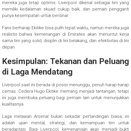
mereka juga tetap optimis. Liverpool dikenal sebagai tim yang
memiliki kedalaman skuad cukup baik, dan pemain pengganti
punya kesempatan untuk bersinar.
Fans berharap Ekitike bisa pulih tepat waktu, namun mereka juga
realistis bahwa kemenangan di Emirates akan menuntut kerja
sama tim yang solid, disiplin di lini belakang, dan efektivitas di lini
depan.
Kesimpulan: Tekanan dan Peluang
di Laga Mendatang
Liverpool saat ini berada di posisi menunggu, penuh harap-harap
cemas. Cedera Hugo Ekitike memang menjadi tantangan, tetapi
ini juga membuka peluang bagi pemain lain untuk menunjukkan
kualitasnya.
Laga melawan Arsenal bukan sekadar pertandingan biasa; ini
adalah ujian mental, strategi, dan kemampuan tim untuk
beradaptasi. Bagi Liverpool, kemenangan akan menjadi bukti