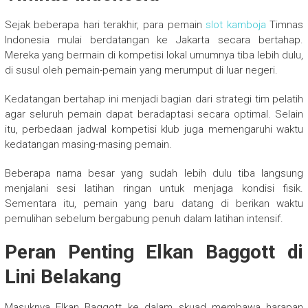
Sejak beberapa hari terakhir, para pemain
slot kamboja
Timnas
Indonesia mulai berdatangan ke Jakarta secara bertahap.
Mereka yang bermain di kompetisi lokal umumnya tiba lebih dulu,
di susul oleh pemain-pemain yang merumput di luar negeri.
Kedatangan bertahap ini menjadi bagian dari strategi tim pelatih
agar seluruh pemain dapat beradaptasi secara optimal. Selain
itu, perbedaan jadwal kompetisi klub juga memengaruhi waktu
kedatangan masing-masing pemain.
Beberapa nama besar yang sudah lebih dulu tiba langsung
menjalani sesi latihan ringan untuk menjaga kondisi fisik.
Sementara itu, pemain yang baru datang di berikan waktu
pemulihan sebelum bergabung penuh dalam latihan intensif.
Peran Penting Elkan Baggott di
Lini Belakang
Masuknya Elkan Baggott ke dalam skuad membawa harapan