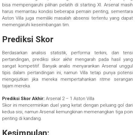
bisa mempengaruhi pilihan pelatih di starting XI. Arsenal masih
harus memantau kondisi beberapa pemain penting, sementara
Aston Villa juga memiliki masalah absensi tertentu yang dapat
memengaruhi keseimbangan tim.
Prediksi Skor
Berdasarkan analisis statistik, performa terkini, dan tensi
pertandingan, prediksi skor akhir mengarah pada hasil yang
sangat kompetitif. Banyak analis menyarankan Arsenal unggul
tipis dalam pertandingan ini, namun Villa tetap punya potensi
mengejutkan jika mereka mempertahankan ritme serangan
tajam mereka.
Prediksi Skor Akhir:
Arsenal 2 – 1 Aston Villa
Skor ini mencerminkan duel yang ketat dengan peluang gol dari
kedua sisi, namun Arsenal kemungkinan memenangkan tiga poin
penting di kandang.
Kesimpulan: