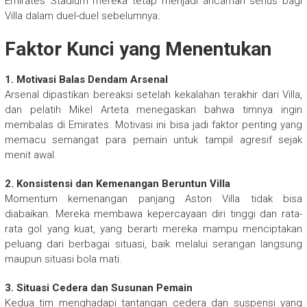
Emirates Stadium mereka tetap menjadi ancaman serius bagi
Villa dalam duel-duel sebelumnya.
Faktor Kunci yang Menentukan
1. Motivasi Balas Dendam Arsenal
Arsenal dipastikan bereaksi setelah kekalahan terakhir dari Villa,
dan pelatih Mikel Arteta menegaskan bahwa timnya ingin
membalas di Emirates. Motivasi ini bisa jadi faktor penting yang
memacu semangat para pemain untuk tampil agresif sejak
menit awal.
2. Konsistensi dan Kemenangan Beruntun Villa
Momentum kemenangan panjang Aston Villa tidak bisa
diabaikan. Mereka membawa kepercayaan diri tinggi dan rata-
rata gol yang kuat, yang berarti mereka mampu menciptakan
peluang dari berbagai situasi, baik melalui serangan langsung
maupun situasi bola mati.
3. Situasi Cedera dan Susunan Pemain
Kedua tim menghadapi tantangan cedera dan suspensi yang