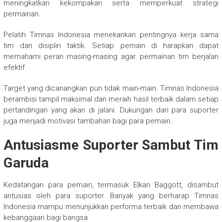
meningkatkan kekompakan serta memperkuat strategi
permainan.
Pelatih Timnas Indonesia menekankan pentingnya kerja sama
tim dan disiplin taktik. Setiap pemain di harapkan dapat
memahami peran masing-masing agar permainan tim berjalan
efektif.
Target yang dicanangkan pun tidak main-main. Timnas Indonesia
berambisi tampil maksimal dan meraih hasil terbaik dalam setiap
pertandingan yang akan di jalani. Dukungan dari para suporter
juga menjadi motivasi tambahan bagi para pemain.
Antusiasme Suporter Sambut Tim
Garuda
Kedatangan para pemain, termasuk Elkan Baggott, disambut
antusias oleh para suporter. Banyak yang berharap Timnas
Indonesia mampu menunjukkan performa terbaik dan membawa
kebanggaan bagi bangsa.