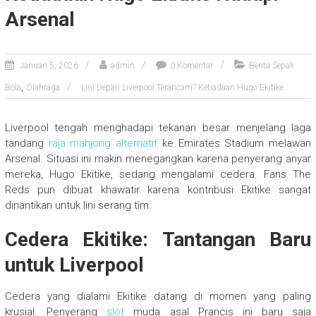
Arsenal
Januari 5, 2026
admin
0 Komentar
Berita Sepak
,
Bola
Olahraga
Lini Depan Liverpool Terancam? Ketiadaan Hugo Ekitike
Liverpool tengah menghadapi tekanan besar menjelang laga
tandang
raja mahjong alternatif
ke Emirates Stadium melawan
Arsenal. Situasi ini makin menegangkan karena penyerang anyar
mereka, Hugo Ekitike, sedang mengalami cedera. Fans The
Reds pun dibuat khawatir karena kontribusi Ekitike sangat
dinantikan untuk lini serang tim.
Cedera Ekitike: Tantangan Baru
untuk Liverpool
Cedera yang dialami Ekitike datang di momen yang paling
krusial. Penyerang
slot
muda asal Prancis ini baru saja