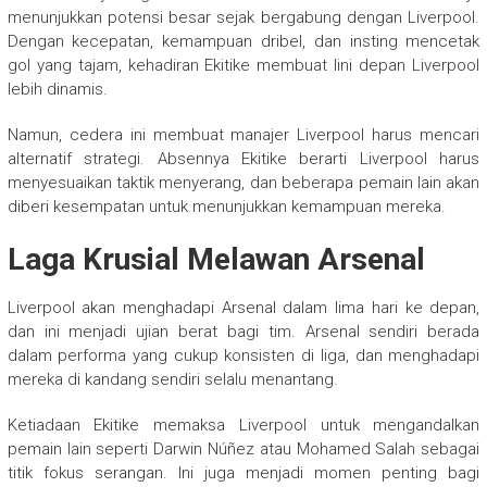
menunjukkan potensi besar sejak bergabung dengan Liverpool.
Dengan kecepatan, kemampuan dribel, dan insting mencetak
gol yang tajam, kehadiran Ekitike membuat lini depan Liverpool
lebih dinamis.
Namun, cedera ini membuat manajer Liverpool harus mencari
alternatif strategi. Absennya Ekitike berarti Liverpool harus
menyesuaikan taktik menyerang, dan beberapa pemain lain akan
diberi kesempatan untuk menunjukkan kemampuan mereka.
Laga Krusial Melawan Arsenal
Liverpool akan menghadapi Arsenal dalam lima hari ke depan,
dan ini menjadi ujian berat bagi tim. Arsenal sendiri berada
dalam performa yang cukup konsisten di liga, dan menghadapi
mereka di kandang sendiri selalu menantang.
Ketiadaan Ekitike memaksa Liverpool untuk mengandalkan
pemain lain seperti Darwin Núñez atau Mohamed Salah sebagai
titik fokus serangan. Ini juga menjadi momen penting bagi