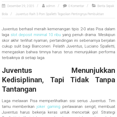
Desember 29, 2025
admin
0 Komentar
Berita Sepak
Bola
Juventus Raih 3 Poin Spalletti Tegaskan Pentingnya Pembuktian
Juventus berhasil meraih kemenangan tipis 2-0 atas Pisa dalam
laga
slot deposit minimal 10 ribu
yang penuh drama. Meskipun
skor akhir terlihat nyaman, pertandingan ini sebenarnya berjalan
cukup sulit bagi Bianconeri. Pelatih Juventus, Luciano Spalletti,
menegaskan bahwa timnya harus terus menunjukkan performa
terbaiknya di setiap laga.
Juventus Menunjukkan
Kedisiplinan, Tapi Tidak Tanpa
Tantangan
Laga melawan Pisa memperlihatkan sisi serius Juventus. Tim
tamu memberikan
joker gaming
perlawanan sengit, membuat
Juventus harus bekerja keras untuk mencetak gol. Strategi