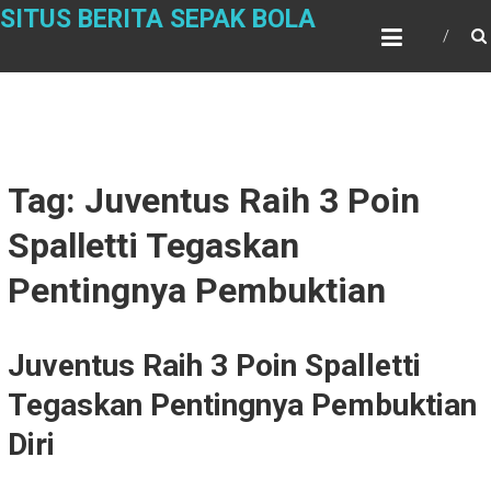
Skip
SITUS BERITA SEPAK BOLA
to
content
Tag: Juventus Raih 3 Poin
Spalletti Tegaskan
Pentingnya Pembuktian
Juventus Raih 3 Poin Spalletti
Tegaskan Pentingnya Pembuktian
Diri