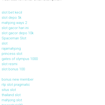
slot bet kecil
slot depo 5k
mahjong ways 2
slot gacor hari ini
slot gacor depo 10k
Spaceman Slot
slot
rajamahjong
princess slot
gates of olympus 1000
slot resmi
slot bonus 100
bonus new member
rtp slot pragmatic
situs slot
thailand slot
mahjong slot