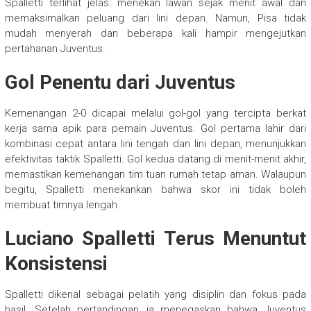
Spalletti terlihat jelas: menekan lawan sejak menit awal dan
memaksimalkan peluang dari lini depan. Namun, Pisa tidak
mudah menyerah dan beberapa kali hampir mengejutkan
pertahanan Juventus.
Gol Penentu dari Juventus
Kemenangan 2-0 dicapai melalui gol-gol yang tercipta berkat
kerja sama apik para pemain Juventus. Gol pertama lahir dari
kombinasi cepat antara lini tengah dan lini depan, menunjukkan
efektivitas taktik Spalletti. Gol kedua datang di menit-menit akhir,
memastikan kemenangan tim tuan rumah tetap aman. Walaupun
begitu, Spalletti menekankan bahwa skor ini tidak boleh
membuat timnya lengah.
Luciano Spalletti Terus Menuntut
Konsistensi
Spalletti dikenal sebagai pelatih yang disiplin dan fokus pada
hasil. Setelah pertandingan, ia menegaskan bahwa Juventus