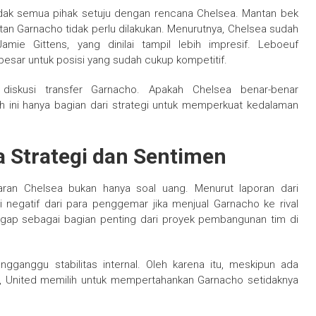
idak semua pihak setuju dengan rencana Chelsea. Mantan bek
an Garnacho tidak perlu dilakukan. Menurutnya, Chelsea sudah
mie Gittens, yang dinilai tampil lebih impresif. Leboeuf
esar untuk posisi yang sudah cukup kompetitif.
iskusi transfer Garnacho. Apakah Chelsea benar-benar
 ini hanya bagian dari strategi untuk memperkuat kedalaman
a Strategi dan Sentimen
ran Chelsea bukan hanya soal uang. Menurut laporan dari
si negatif dari para penggemar jika menjual Garnacho ke rival
ggap sebagai bagian penting dari proyek pembangunan tim di
gganggu stabilitas internal. Oleh karena itu, meskipun ada
a, United memilih untuk mempertahankan Garnacho setidaknya