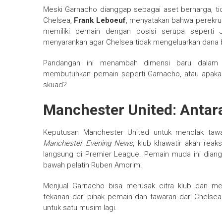
Meski Garnacho dianggap sebagai aset berharga, t
Chelsea,
Frank Leboeuf
, menyatakan bahwa perekrut
memiliki pemain dengan posisi serupa seperti Ja
menyarankan agar Chelsea tidak mengeluarkan dana b
Pandangan ini menambah dimensi baru dalam d
membutuhkan pemain seperti Garnacho, atau apakah
skuad?
Manchester United: Antar
Keputusan Manchester United untuk menolak tawa
Manchester Evening News
, klub khawatir akan reak
langsung di Premier League. Pemain muda ini dian
bawah pelatih Ruben Amorim.
Menjual Garnacho bisa merusak citra klub dan men
tekanan dari pihak pemain dan tawaran dari Chelse
untuk satu musim lagi.