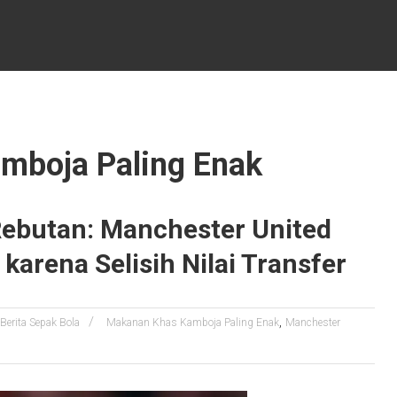
mboja Paling Enak
Rebutan: Manchester United
karena Selisih Nilai Transfer
,
Berita Sepak Bola
Makanan Khas Kamboja Paling Enak
Manchester