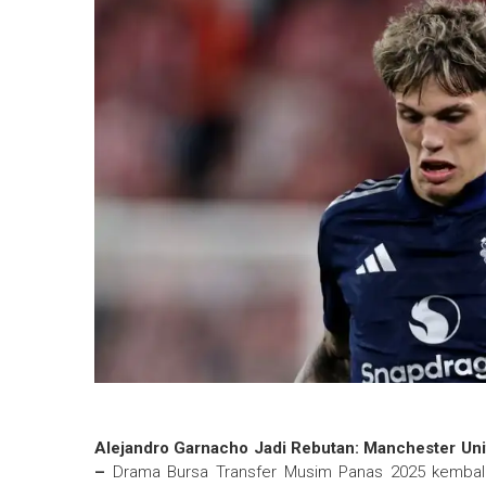
Alejandro Garnacho Jadi Rebutan: Manchester Unit
–
Drama Bursa Transfer Musim Panas 2025 kemba