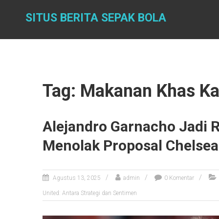
Skip
to
SITUS BERITA SEPAK BOLA
content
Tag: Makanan Khas Ka
Alejandro Garnacho Jadi 
Menolak Proposal Chelsea 
Agustus 13, 2025
admin
0 Komentar
United: Antara Strategi dan Sentimen