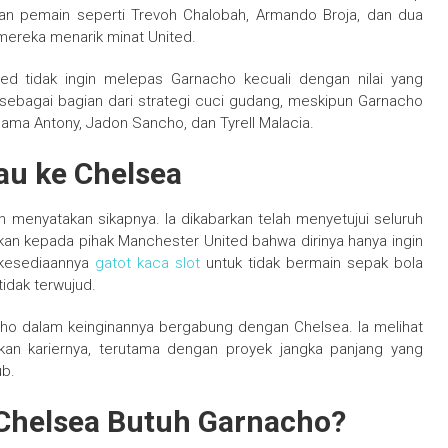
an pemain seperti Trevoh Chalobah, Armando Broja, dan dua
 mereka menarik minat United.
d tidak ingin melepas Garnacho kecuali dengan nilai yang
 sebagai bagian dari strategi cuci gudang, meskipun Garnacho
ama Antony, Jadon Sancho, dan Tyrell Malacia.
au ke Chelsea
lah menyatakan sikapnya. Ia dikabarkan telah menyetujui seluruh
an kepada pihak Manchester United bahwa dirinya hanya ingin
 kesediaannya
gatot kaca slot
untuk tidak bermain sepak bola
tidak terwujud.
cho dalam keinginannya bergabung dengan Chelsea. Ia melihat
tkan kariernya, terutama dengan proyek jangka panjang yang
ub.
 Chelsea Butuh Garnacho?