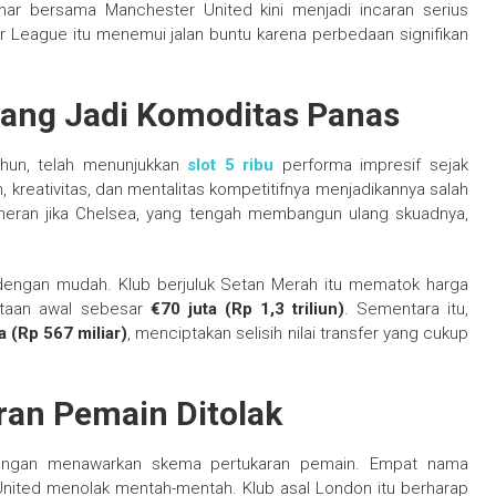
nar bersama Manchester United kini menjadi incaran serius
r League itu menemui jalan buntu karena perbedaan signifikan
ang Jadi Komoditas Panas
ahun, telah menunjukkan
slot 5 ribu
performa impresif sejak
reativitas, dan mentalitas kompetitifnya menjadikannya salah
k heran jika Chelsea, yang tengah membangun ulang skuadnya,
dengan mudah. Klub berjuluk Setan Merah itu mematok harga
intaan awal sebesar
€70 juta (Rp 1,3 triliun)
. Sementara itu,
a (Rp 567 miliar)
, menciptakan selisih nilai transfer yang cukup
ran Pemain Ditolak
engan menawarkan skema pertukaran pemain. Empat nama
nited menolak mentah-mentah. Klub asal London itu berharap