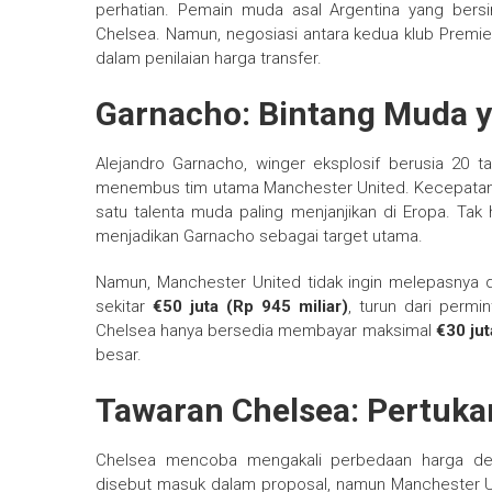
perhatian. Pemain muda asal Argentina yang bersi
Chelsea. Namun, negosiasi antara kedua klub Premie
dalam penilaian harga transfer.
Garnacho: Bintang Muda y
Alejandro Garnacho, winger eksplosif berusia 20 t
menembus tim utama Manchester United. Kecepatan, k
satu talenta muda paling menjanjikan di Eropa. Ta
menjadikan Garnacho sebagai target utama.
Namun, Manchester United tidak ingin melepasnya 
sekitar
€50 juta (Rp 945 miliar)
, turun dari perm
Chelsea hanya bersedia membayar maksimal
€30 jut
besar.
Tawaran Chelsea: Pertuka
Chelsea mencoba mengakali perbedaan harga d
disebut masuk dalam proposal, namun Manchester U