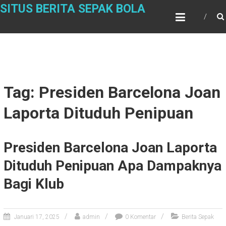
Skip
SITUS BERITA SEPAK BOLA
to
content
Tag: Presiden Barcelona Joan
Laporta Dituduh Penipuan
Presiden Barcelona Joan Laporta
Dituduh Penipuan Apa Dampaknya
Bagi Klub
Januari 17, 2025
admin
0 Komentar
Berita Sepak