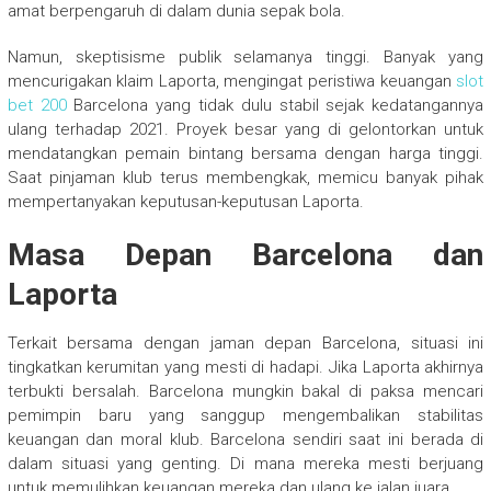
amat berpengaruh di dalam dunia sepak bola.
Namun, skeptisisme publik selamanya tinggi. Banyak yang
mencurigakan klaim Laporta, mengingat peristiwa keuangan
slot
bet 200
Barcelona yang tidak dulu stabil sejak kedatangannya
ulang terhadap 2021. Proyek besar yang di gelontorkan untuk
mendatangkan pemain bintang bersama dengan harga tinggi.
Saat pinjaman klub terus membengkak, memicu banyak pihak
mempertanyakan keputusan-keputusan Laporta.
Masa Depan Barcelona dan
Laporta
Terkait bersama dengan jaman depan Barcelona, situasi ini
tingkatkan kerumitan yang mesti di hadapi. Jika Laporta akhirnya
terbukti bersalah. Barcelona mungkin bakal di paksa mencari
pemimpin baru yang sanggup mengembalikan stabilitas
keuangan dan moral klub. Barcelona sendiri saat ini berada di
dalam situasi yang genting. Di mana mereka mesti berjuang
untuk memulihkan keuangan mereka dan ulang ke jalan juara.