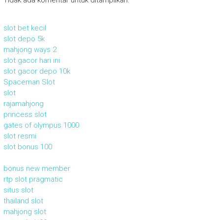
Tidak ada komentar untuk ditampilkan.
slot bet kecil
slot depo 5k
mahjong ways 2
slot gacor hari ini
slot gacor depo 10k
Spaceman Slot
slot
rajamahjong
princess slot
gates of olympus 1000
slot resmi
slot bonus 100
bonus new member
rtp slot pragmatic
situs slot
thailand slot
mahjong slot