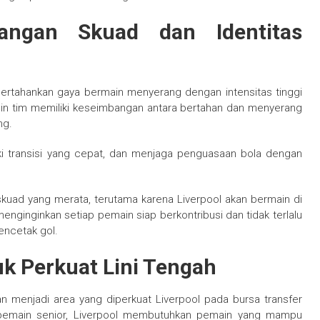
angan Skuad dan Identitas
rtahankan gaya bermain menyerang dengan intensitas tinggi
ngin tim memiliki keseimbangan antara bertahan dan menyerang
ng.
liki transisi yang cepat, dan menjaga penguasaan bola dengan
kuad yang merata, terutama karena Liverpool akan bermain di
enginginkan setiap pemain siap berkontribusi dan tidak terlalu
encetak gol.
k Perkuat Lini Tengah
n menjadi area yang diperkuat Liverpool pada bursa transfer
pemain senior, Liverpool membutuhkan pemain yang mampu