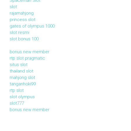
Spaceman Slot
slot
rajamahjong
princess slot
gates of olympus 1000
slot resmi
slot bonus 100
bonus new member
rtp slot pragmatic
situs slot
thailand slot
mahjong slot
tanganhoki99
rtp slot
slot olympus
slot777
bonus new member