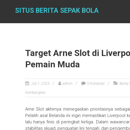
Skip
to
SITUS BERITA SEPAK BOLA
content
Target Arne Slot di Liver
Pemain Muda
Juli 1, 2025
admin
0 Komentar
Berita
Kembangkan
Arne Slot akhirnya menegaskan prioritasnya sebag
Pelatih asal Belanda ini ingin memastikan Liverpool
lalu hanya finis di peringkat ketiga. Dalam wawanca
stabilitas skuad, penguatan lini tengah, dan penge