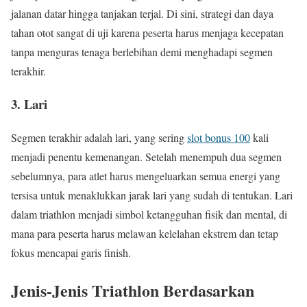
jalanan datar hingga tanjakan terjal. Di sini, strategi dan daya
tahan otot sangat di uji karena peserta harus menjaga kecepatan
tanpa menguras tenaga berlebihan demi menghadapi segmen
terakhir.
3. Lari
Segmen terakhir adalah lari, yang sering
slot bonus 100
kali
menjadi penentu kemenangan. Setelah menempuh dua segmen
sebelumnya, para atlet harus mengeluarkan semua energi yang
tersisa untuk menaklukkan jarak lari yang sudah di tentukan. Lari
dalam triathlon menjadi simbol ketangguhan fisik dan mental, di
mana para peserta harus melawan kelelahan ekstrem dan tetap
fokus mencapai garis finish.
Jenis-Jenis Triathlon Berdasarkan