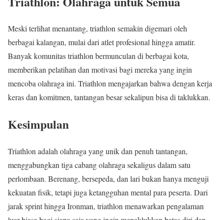
Triathlon: Olahraga untuk Semua
Meski terlihat menantang, triathlon semakin digemari oleh
berbagai kalangan, mulai dari atlet profesional hingga amatir.
Banyak komunitas triathlon bermunculan di berbagai kota,
memberikan pelatihan dan motivasi bagi mereka yang ingin
mencoba olahraga ini. Triathlon mengajarkan bahwa dengan kerja
keras dan komitmen, tantangan besar sekalipun bisa di taklukkan.
Kesimpulan
Triathlon adalah olahraga yang unik dan penuh tantangan,
menggabungkan tiga cabang olahraga sekaligus dalam satu
perlombaan. Berenang, bersepeda, dan lari bukan hanya menguji
kekuatan fisik, tetapi juga ketangguhan mental para peserta. Dari
jarak sprint hingga Ironman, triathlon menawarkan pengalaman
luar biasa bagi siapa saja yang ingin menaklukkan batas diri dan