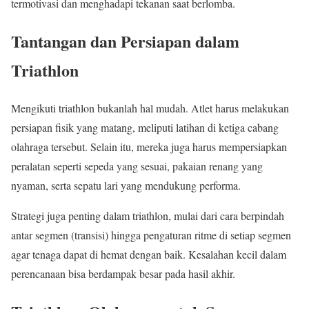
termotivasi dan menghadapi tekanan saat berlomba.
Tantangan dan Persiapan dalam
Triathlon
Mengikuti triathlon bukanlah hal mudah. Atlet harus melakukan
persiapan fisik yang matang, meliputi latihan di ketiga cabang
olahraga tersebut. Selain itu, mereka juga harus mempersiapkan
peralatan seperti sepeda yang sesuai, pakaian renang yang
nyaman, serta sepatu lari yang mendukung performa.
Strategi juga penting dalam triathlon, mulai dari cara berpindah
antar segmen (transisi) hingga pengaturan ritme di setiap segmen
agar tenaga dapat di hemat dengan baik. Kesalahan kecil dalam
perencanaan bisa berdampak besar pada hasil akhir.