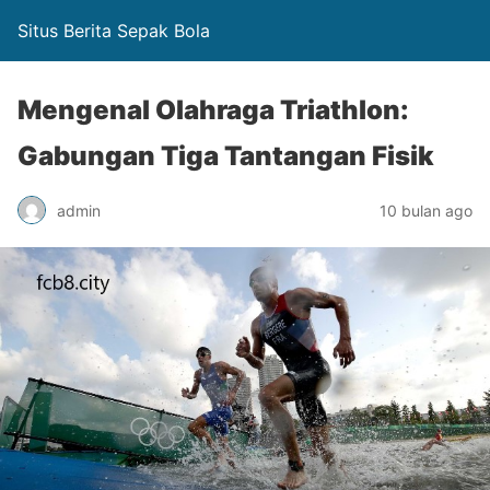
Situs Berita Sepak Bola
Mengenal Olahraga Triathlon:
Gabungan Tiga Tantangan Fisik
admin
10 bulan ago