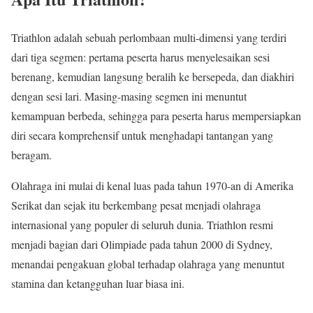
Triathlon adalah sebuah perlombaan multi-dimensi yang terdiri
dari tiga segmen: pertama peserta harus menyelesaikan sesi
berenang, kemudian langsung beralih ke bersepeda, dan diakhiri
dengan sesi lari. Masing-masing segmen ini menuntut
kemampuan berbeda, sehingga para peserta harus mempersiapkan
diri secara komprehensif untuk menghadapi tantangan yang
beragam.
Olahraga ini mulai di kenal luas pada tahun 1970-an di Amerika
Serikat dan sejak itu berkembang pesat menjadi olahraga
internasional yang populer di seluruh dunia. Triathlon resmi
menjadi bagian dari Olimpiade pada tahun 2000 di Sydney,
menandai pengakuan global terhadap olahraga yang menuntut
stamina dan ketangguhan luar biasa ini.