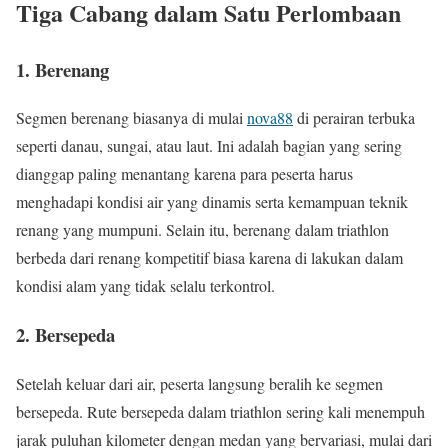
Tiga Cabang dalam Satu Perlombaan
1. Berenang
Segmen berenang biasanya di mulai
nova88
di perairan terbuka
seperti danau, sungai, atau laut. Ini adalah bagian yang sering
dianggap paling menantang karena para peserta harus
menghadapi kondisi air yang dinamis serta kemampuan teknik
renang yang mumpuni. Selain itu, berenang dalam triathlon
berbeda dari renang kompetitif biasa karena di lakukan dalam
kondisi alam yang tidak selalu terkontrol.
2. Bersepeda
Setelah keluar dari air, peserta langsung beralih ke segmen
bersepeda. Rute bersepeda dalam triathlon sering kali menempuh
jarak puluhan kilometer dengan medan yang bervariasi, mulai dari