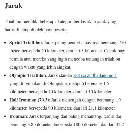
Jarak
Triathlon memiliki beberapa kategori berdasarkan jarak yang
harus di tempuh oleh para peserta:
Sprint Triathlon
: Jarak paling pendek, biasanya berenang 750
meter, bersepeda 20 kilometer, dan lari 5 kilometer. Cocok bagi
pemula atau mereka yang ingin mencoba tantangan triathlon
dengan waktu yang lebih singkat.
Olympic Triathlon
: Jarak standar
slot server thailand no 1
yang di gunakan di Olimpiade, meliputi berenang 1,5
kilometer, bersepeda 40 kilometer, dan lari 10 kilometer.
Half Ironman (70.3)
: Jarak menengah dengan berenang 1,9
kilometer, bersepeda 90 kilometer, dan lari 21,1 kilometer.
Ironman
: Jarak terpanjang dan paling menantang, terdiri dari
berenang 3,8 kilometer, bersepeda 180 kilometer, dan lari 42,2